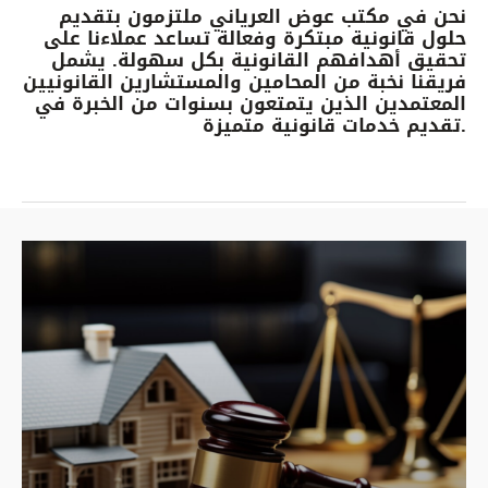
نحن في مكتب عوض العرياني ملتزمون بتقديم
حلول قانونية مبتكرة وفعالة تساعد عملاءنا على
تحقيق أهدافهم القانونية بكل سهولة. يشمل
فريقنا نخبة من المحامين والمستشارين القانونيين
المعتمدين الذين يتمتعون بسنوات من الخبرة في
تقديم خدمات قانونية متميزة.