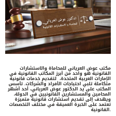
مكتب عوض العرياني للمحاماة والاستشارات
القانونية هو واحد من أبرز المكاتب القانونية في
الإمارات العربية المتحدة، لتقديم خدمات قانونية
متكاملة تلبي احتياجات الأفراد والشركات. تأسس
المكتب على يد الدكتور عوض العرياني، أحد أشهر
المحامين والمستشارين القانونيين في الدولة،
ويهدف إلى تقديم استشارات قانونية متميزة
تعتمد على الخبرة العميقة في مختلف التخصصات
القانونية.