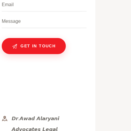
𝘿𝙧.𝘼𝙬𝙖𝙙 𝘼𝙡𝙖𝙧𝙮𝙖𝙣𝙞
𝘼𝙙𝙫𝙤𝙘𝙖𝙩𝙚𝙨 𝙇𝙚𝙜𝙖𝙡