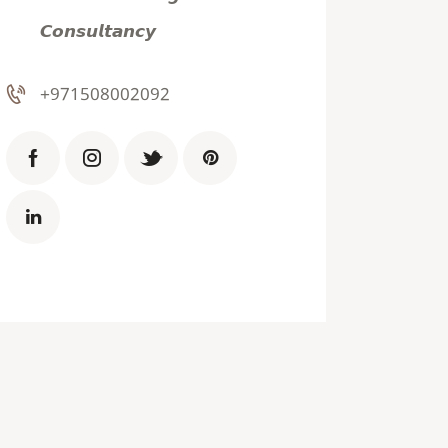
𝘾𝙤𝙣𝙨𝙪𝙡𝙩𝙖𝙣𝙘𝙮
+971508002092