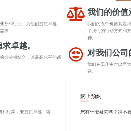
我们的价值
业务和行业，为他们提供卓越、
我们的五个价值观是
需求
了我们的行动方式和
神。
追求卓越。
对我们公司
的方法相结合，以最高水平的诚
我们在工作中付出巨
径。
網上預約
務和行業，並提供卓越、響
您有什麼疑問嗎？請不