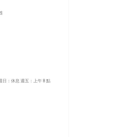
酋
週日：休息 週五：上午 8 點