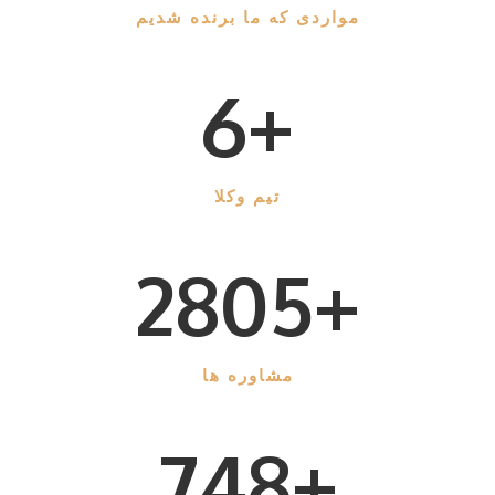
مواردی که ما برنده شدیم
9
+
تیم وکلا
4170
+
مشاوره ها
1112
+