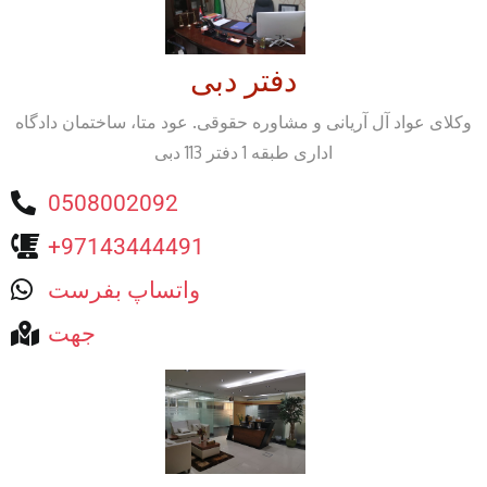
دفتر دبی
وکلای عواد آل آریانی و مشاوره حقوقی. عود متا، ساختمان دادگاه
اداری طبقه 1 دفتر 113 دبی
0508002092
+97143444491
واتساپ بفرست
جهت