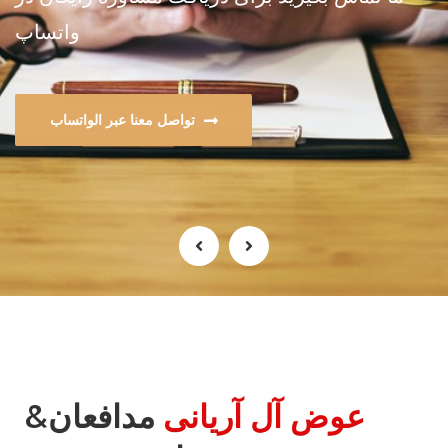
واتساپ
تواصل معنا عبر الواتساب
عوض آل آریانی
مدافعان&