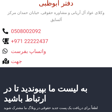
دفتر ابوظبی
وکلای عواد آل آریانی و مشاوره حقوقی. خیابان حمدان مرکز
آلسایق
0508002092
+971 22222437
واتساپ بفرست
جهت
به لیست ما بپیوندید تا در
ارتباط باشید
لطفاً برای دریافت یک پست جدید حقوقی در وبلاگ ما مشترک شوید